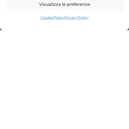
Visualizza le preferenze
Cookie Policy
Privacy Policy
Prenota Ora
Winter
Reaching happiness in the
mountains can be so easy. Frozen
lakes, snow-covered trees, the
silence of the snow. The candid
nature that surrounds the Hotel as
opposed to the internal warmth of
our home and our family are the ideal
combination for exclusive relaxation.
Snowshoeing, Nordic skiing,
snowboarding, cross-country…
Whatever your specialty, we have the